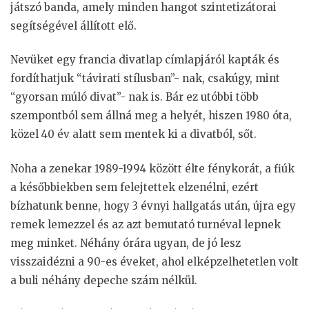
játszó banda, amely minden hangot szintetizátorai
segítségével állított elő.
Nevüket egy francia divatlap címlapjáról kapták és
fordíthatjuk “távirati stílusban”- nak, csakúgy, mint
“gyorsan múló divat”- nak is. Bár ez utóbbi több
szempontból sem állná meg a helyét, hiszen 1980 óta,
közel 40 év alatt sem mentek ki a divatból, sőt.
Noha a zenekar 1989-1994 között élte fénykorát, a fiúk
a későbbiekben sem felejtettek elzenélni, ezért
bízhatunk benne, hogy 3 évnyi hallgatás után, újra egy
remek lemezzel és az azt bemutató turnéval lepnek
meg minket. Néhány órára ugyan, de jó lesz
visszaidézni a 90-es éveket, ahol elképzelhetetlen volt
a buli néhány depeche szám nélkül.