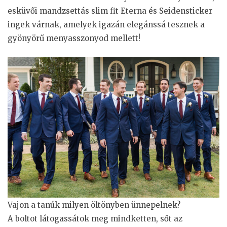
esküvői mandzsettás slim fit Eterna és Seidensticker
ingek várnak, amelyek igazán elegánssá tesznek a
gyönyörű menyasszonyod mellett!
Vajon a tanúk milyen öltönyben ünnepelnek?
A boltot látogassátok meg mindketten, sőt az