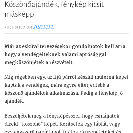
Köszönőajándék, fénykép kicsit
másképp
2021.01.01.
PUBLISHED ON
Már az esküvő tervezésekor gondolnotok kell arra,
hogy a vendégeiteknek valami aprósággal
megköszönjétek a részvételt.
Míg régebben egy, az ifjú párról készült műtermi képet
kaptak a vendégek, mára egyre elterjedtebb a
köszönő ajándékok alkalmazása. Pedig a fénykép jó
ajándék.
Beszéljétek meg a fényképésszel, hogy csináljatok
direkt “köszönő” képet. Kerítsetek egy táblát, vagy
egy egyszerű papír lapot, írjátok rá üzeneteteket és