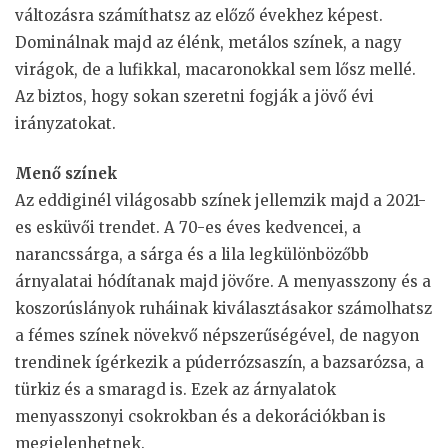
változásra számíthatsz az előző évekhez képest.
Dominálnak majd az élénk, metálos színek, a nagy
virágok, de a lufikkal, macaronokkal sem lősz mellé.
Az biztos, hogy sokan szeretni fogják a jövő évi
irányzatokat.
Menő színek
Az eddiginél világosabb színek jellemzik majd a 2021-
es esküvői trendet. A 70-es éves kedvencei, a
narancssárga, a sárga és a lila legkülönbözőbb
árnyalatai hódítanak majd jövőre. A menyasszony és a
koszorúslányok ruháinak kiválasztásakor számolhatsz
a fémes színek növekvő népszerűségével, de nagyon
trendinek ígérkezik a púderrózsaszín, a bazsarózsa, a
türkiz és a smaragd is. Ezek az árnyalatok
menyasszonyi csokrokban és a dekorációkban is
megjelenhetnek.