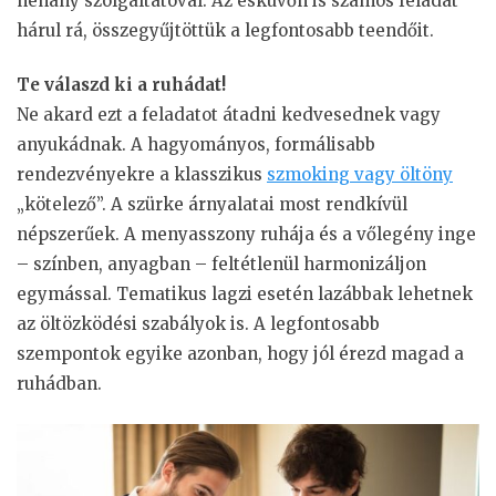
néhány szolgáltatóval. Az esküvőn is számos feladat
hárul rá, összegyűjtöttük a legfontosabb teendőit.
Te válaszd ki a ruhádat!
Ne akard ezt a feladatot átadni kedvesednek vagy
anyukádnak. A hagyományos, formálisabb
rendezvényekre a klasszikus
szmoking vagy öltöny
„kötelező”. A szürke árnyalatai most rendkívül
népszerűek. A menyasszony ruhája és a vőlegény inge
– színben, anyagban – feltétlenül harmonizáljon
egymással. Tematikus lagzi esetén lazábbak lehetnek
az öltözködési szabályok is. A legfontosabb
szempontok egyike azonban, hogy jól érezd magad a
ruhádban.