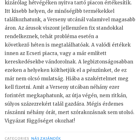
kizárólag hétvégéken nyitva tartó piacon értékesítik.
Itt kisebb helyen, de minőségibb termékekkel
találkozhatunk, a Verseny utcánál valamivel magasabb
áron. Az árusok viszont jellemzően fix standokkal
rendelkeznek, tehát probléma esetén a
következő héten is megtalálhatóak. A valódi értékek
innen az Ecseri piacra, vagy a már említett
kereskedésekbe vándorolnak. A legbiztonságosabban
ezeken a helyeken költhetjük el a pénzünket, de ez
már nem olcsó mulatság. Hiába a szakértelmet meg
kell fizetni. Amit a Verseny utcában néhány ezer
forintért megkaphatunk, az útja végén, nem ritkán,
súlyos százezrekért talál gazdára. Mégis érdemes
rászánni néhány órát, mert szórakozásnak sem utolsó.
Vigyázat függőséget okozhat!
CATEGORIES
NÁSZAJÁNDÉK