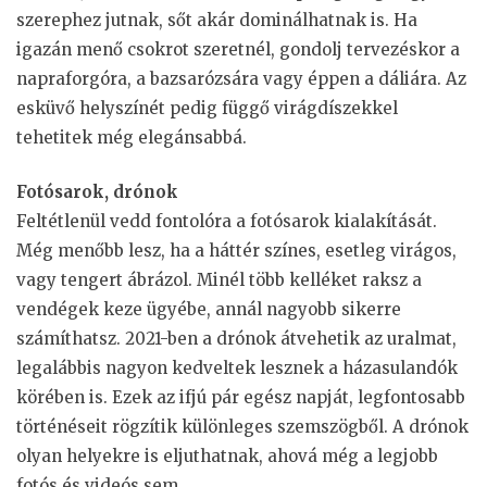
szerephez jutnak, sőt akár dominálhatnak is. Ha
igazán menő csokrot szeretnél, gondolj tervezéskor a
napraforgóra, a bazsarózsára vagy éppen a dáliára. Az
esküvő helyszínét pedig függő virágdíszekkel
tehetitek még elegánsabbá.
Fotósarok, drónok
Feltétlenül vedd fontolóra a fotósarok kialakítását.
Még menőbb lesz, ha a háttér színes, esetleg virágos,
vagy tengert ábrázol. Minél több kelléket raksz a
vendégek keze ügyébe, annál nagyobb sikerre
számíthatsz. 2021-ben a drónok átvehetik az uralmat,
legalábbis nagyon kedveltek lesznek a házasulandók
körében is. Ezek az ifjú pár egész napját, legfontosabb
történéseit rögzítik különleges szemszögből. A drónok
olyan helyekre is eljuthatnak, ahová még a legjobb
fotós és videós sem.