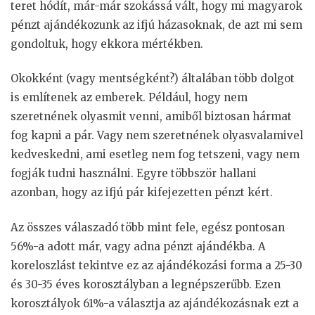
teret hódít, már-már szokássá vált, hogy mi magyarok
pénzt ajándékozunk az ifjú házasoknak, de azt mi sem
gondoltuk, hogy ekkora mértékben.
Okokként (vagy mentségként?) általában több dolgot
is említenek az emberek. Például, hogy nem
szeretnének olyasmit venni, amiből biztosan hármat
fog kapni a pár. Vagy nem szeretnének olyasvalamivel
kedveskedni, ami esetleg nem fog tetszeni, vagy nem
fogják tudni használni. Egyre többször hallani
azonban, hogy az ifjú pár kifejezetten pénzt kért.
Az összes válaszadó több mint fele, egész pontosan
56%-a adott már, vagy adna pénzt ajándékba. A
koreloszlást tekintve ez az ajándékozási forma a 25-30
és 30-35 éves korosztályban a legnépszerűbb. Ezen
korosztályok 61%-a választja az ajándékozásnak ezt a