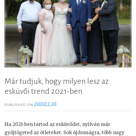
Már tudjuk, hogy milyen lesz az
esküvői trend 2021-ben
2020.12.20.
PUBLISHED ON
Ha 2021-ben tartod az esküvődet, nyilván már
gyűjtögeted az ötleteket. Sok újdonságra, több nagy