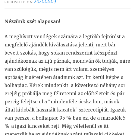
2020.04.09.
PUBLISHED ON
Nézzünk szét alaposan!
A meghívott vendégek számára a legtöbb fejtörést a
megfelelő ajándék kiválasztása jelenti, mert bár
bevett szokás, hogy sokan rendszerint készpénzt
ajándékoznak az ifjú párnak, mondván ők tudják, mire
van szükégük, mégis nem árt valami személyes
apróság kiséretében átadnunk azt. Itt kerül képbe a
bolhapiac. Kérek mindenkit, a következő néhány sor
erejéig próbálja meg félretenni az előítéleteit és pár
percig felejtse el a “mindenféle ócska lom, mások
által kidobált használt kacatok” sztereotípiát. Igazuk
van persze, a bolhapiac 95 %-ban ez, de a maradék 5
%-a igazi kincseket rejt. Még véletlenül se itt
szerezzük be az ajándéknak szánt műszaki cikkeket