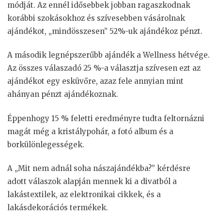
módját. Az ennél idősebbek jobban ragaszkodnak
korábbi szokásokhoz és szívesebben vásárolnak
ajándékot, „mindösszesen” 52%-uk ajándékoz pénzt.
A második legnépszerűbb ajándék a Wellness hétvége.
Az összes válaszadó 25 %-a választja szívesen ezt az
ajándékot egy esküvőre, azaz fele annyian mint
ahányan pénzt ajándékoznak.
Éppenhogy 15 % feletti eredményre tudta feltornázni
magát még a kristálypohár, a fotó album és a
borkülönlegességek.
A „Mit nem adnál soha nászajándékba?” kérdésre
adott válaszok alapján mennek ki a divatból a
lakástextilek, az elektronikai cikkek, és a
lakásdekorációs termékek.