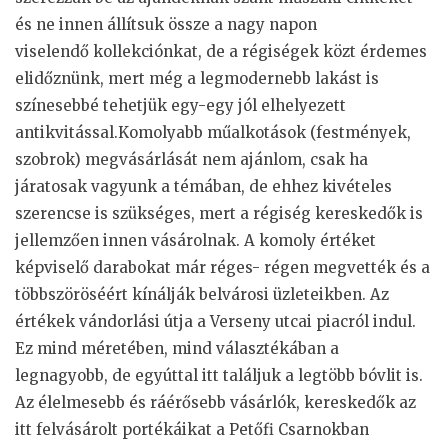
és ne innen állítsuk össze a nagy napon
viselendő kollekciónkat, de a régiségek közt érdemes
elidőznünk, mert még a legmodernebb lakást is
színesebbé tehetjük egy-egy jól elhelyezett
antikvitással.Komolyabb műalkotások (festmények,
szobrok) megvásárlását nem ajánlom, csak ha
járatosak vagyunk a témában, de ehhez kivételes
szerencse is szükséges, mert a régiség kereskedők is
jellemzően innen vásárolnak. A komoly értéket
képviselő darabokat már réges- régen megvették és a
többszöröséért kínálják belvárosi üzleteikben. Az
értékek vándorlási útja a Verseny utcai piacról indul.
Ez mind méretében, mind választékában a
legnagyobb, de egyúttal itt találjuk a legtöbb bóvlit is.
Az élelmesebb és ráérősebb vásárlók, kereskedők az
itt felvásárolt portékáikat a Petőfi Csarnokban