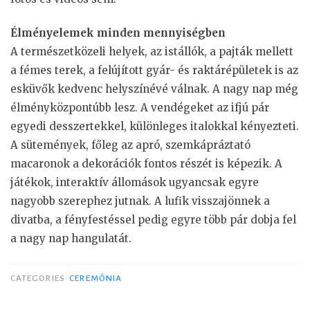
Élményelemek minden mennyiségben
A természetközeli helyek, az istállók, a pajták mellett
a fémes terek, a felújított gyár- és raktárépületek is az
esküvők kedvenc helyszínévé válnak. A nagy nap még
élményközpontúbb lesz. A vendégeket az ifjú pár
egyedi desszertekkel, különleges italokkal kényezteti.
A sütemények, főleg az apró, szemkápráztató
macaronok a dekorációk fontos részét is képezik. A
játékok, interaktív állomások ugyancsak egyre
nagyobb szerephez jutnak. A lufik visszajönnek a
divatba, a fényfestéssel pedig egyre több pár dobja fel
a nagy nap hangulatát.
CATEGORIES
CEREMÓNIA