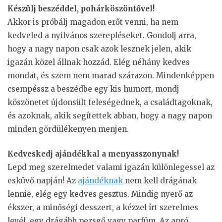
Készülj beszéddel, pohárköszöntővel!
Akkor is próbálj magadon erőt venni, ha nem
kedveled a nyilvános szerepléseket. Gondolj arra,
hogy a nagy napon csak azok lesznek jelen, akik
igazán közel állnak hozzád. Elég néhány kedves
mondat, és szem nem marad szárazon. Mindenképpen
csempéssz a beszédbe egy kis humort, mondj
köszönetet újdonsült feleségednek, a családtagoknak,
és azoknak, akik segítettek abban, hogy a nagy napon
minden gördülékenyen menjen.
Kedveskedj ajándékkal a menyasszonynak!
Lepd meg szerelmedet valami igazán különlegessel az
esküvő napján! Az
ajándéknak
nem kell drágának
lennie, elég egy kedves gesztus. Mindig nyerő az
ékszer, a minőségi desszert, a kézzel írt szerelmes
levél, egy drágább pezsgő vagy parfüm. Az apró