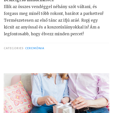
Illik az összes vendéggel néhány szót váltani, és
forgass meg minél több rokont, barátot a parketten!
Természetesen az első tánc az ifjú aráé. Ropj egy
kicsit az anyóssal és a koszorúslányokkal is! Ám a
legfontosabb, hogy élvezz minden percet!
CATEGORIES
CEREMÓNIA