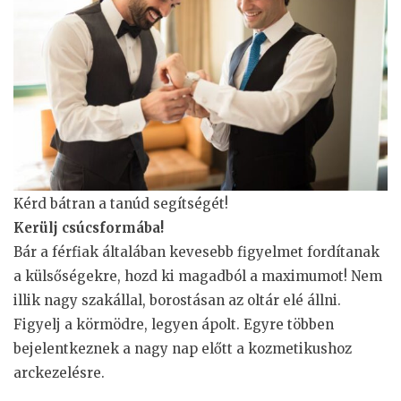
Kérd bátran a tanúd segítségét!
Kerülj csúcsformába!
Bár a férfiak általában kevesebb figyelmet fordítanak
a külsőségekre, hozd ki magadból a maximumot! Nem
illik nagy szakállal, borostásan az oltár elé állni.
Figyelj a körmödre, legyen ápolt. Egyre többen
bejelentkeznek a nagy nap előtt a kozmetikushoz
arckezelésre.