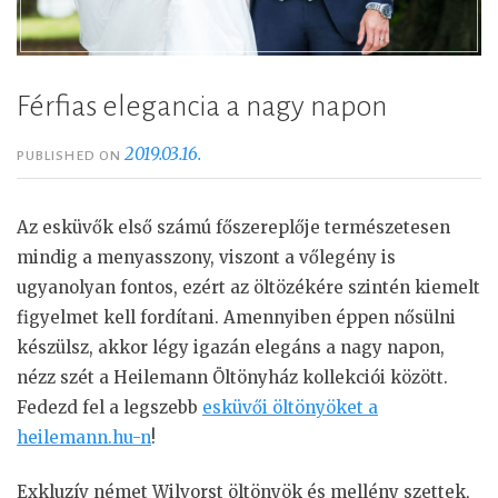
Férfias elegancia a nagy napon
2019.03.16.
PUBLISHED ON
Az esküvők első számú főszereplője természetesen
mindig a menyasszony, viszont a vőlegény is
ugyanolyan fontos, ezért az öltözékére szintén kiemelt
figyelmet kell fordítani. Amennyiben éppen nősülni
készülsz, akkor légy igazán elegáns a nagy napon,
nézz szét a Heilemann Öltönyház kollekciói között.
Fedezd fel a legszebb
esküvői öltönyöket a
heilemann.hu-n
!
Exkluzív német Wilvorst öltönyök és mellény szettek,