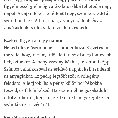
figyelmességgel még varázslatosabbá teheted a nagy
napot. Az ajándékot feltétlenül négyszemközt add át
szerelmednek. A tanúdnak, az anyukádnak és az
anyósodnak is illik valamivel kedveskedni.
Ezekre figyelj a nagy napon!
Neked illik először odaérni mindenhova. Előzetesen
mérd le, hogy mennyi idő alatt jutsz el a legfontosabb
helyszínekre. A menyasszony késhet, te semmiképp.
Számos vállalkozóval az esküvő napján kell rendezni
az anyagiakat. Ez pedig legtöbbször a vőlegény
feladata. A legjobb, ha a pénzt külön borítékokba
teszed, és felcímkézed. Ha szeretnél megszabadulni
ettől a tehertől, kérd meg a tanúdat, hogy segítsen a
számlák rendezésénél.
Beszélgess mindenkivel!