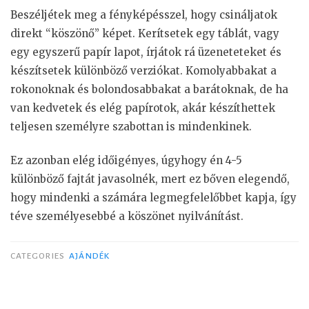
Beszéljétek meg a fényképésszel, hogy csináljatok
direkt “köszönő” képet. Kerítsetek egy táblát, vagy
egy egyszerű papír lapot, írjátok rá üzeneteteket és
készítsetek különböző verziókat. Komolyabbakat a
rokonoknak és bolondosabbakat a barátoknak, de ha
van kedvetek és elég papírotok, akár készíthettek
teljesen személyre szabottan is mindenkinek.
Ez azonban elég időigényes, úgyhogy én 4-5
különböző fajtát javasolnék, mert ez bőven elegendő,
hogy mindenki a számára legmegfelelőbbet kapja, így
téve személyesebbé a köszönet nyilvánítást.
CATEGORIES
AJÁNDÉK